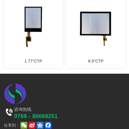
1.77”CTP
8.0”CTP
咨询热线
0769 - 86669251
WeChat
Sina
Qzone
Facebook
分享到：
Weibo