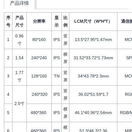
产品详情
序
产品
显
比
分辨率
LCM尺寸（W*H*T）
通信
号
尺寸
示
例
0.96
竖
1
80*160
IPS
13.5*27.95*1.47mm
MC
寸
屏
横
2
1.54
240*240
IPS
31.52*33.72*1.73mm
SP
屏
1.77
竖
3
128*160
TN
34*43.78*2.3mm
MC
寸
屏
竖
4
240*320
IPS
36.02*51.59*1.7
RG
屏
2.0寸
横
5
480*360
IPS
46.1*40.96*2.54mm
RGB/M
屏
横
6
480*360
IPS
51.3*46.3*2.36
MIP