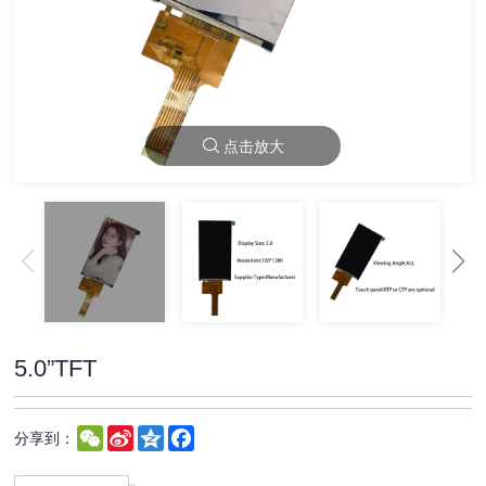
点击放大
5.0”TFT
WeChat
Sina
Qzone
Facebook
分享到：
Weibo